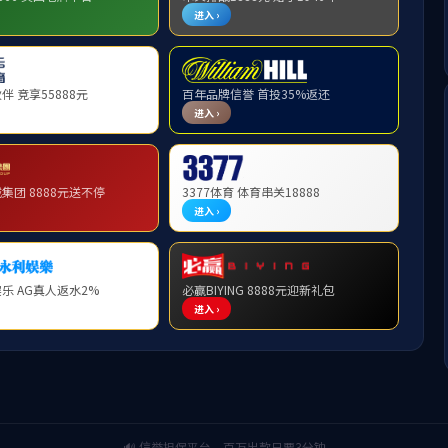
首页
>>
研究生教育
2024级能源动力专业研究生新生