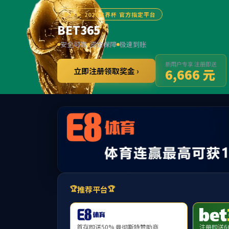
首页
公司概况
党建工作
团队