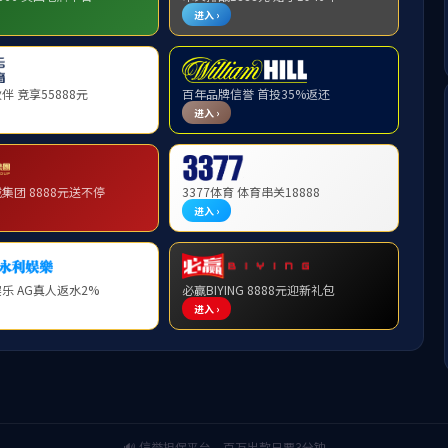
> 正文
王晓季