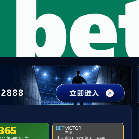
中国·365英国上市(集团)有限公司公司|官方网站
队伍
旗下产业
研究生教育
科学研究
员