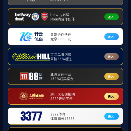
员工创新创业训练计划项目完成两年期的结题
科学研究
验收答辩。该年度老员工创新创业训练计划项
员工园地
目共申请项目47项，其中国家级6项，省级14
员工专栏
项。经校、院两级专家组评审，所有项目验收
工会专栏
结果为优秀共15项，良好6项（优秀项目名单
资料下载
见下表）。
据悉，老员工创新创业训练计划项目分为
国家级、省级和校级，是根据广东省教育厅关
于报送国家级、省级老员工创新创业训练计划
立项项目和365英国上市集团老员工创新创业
训练计划项目管理办法等文件要求进行开展，