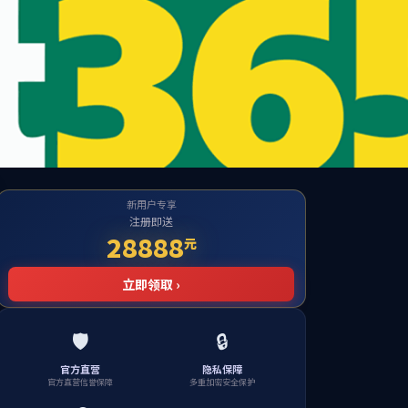
集团首页
联系我们
工园地
员工专栏
工会专栏
资料下载