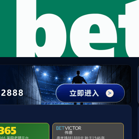
中国·365英国上市(集团)有限公司公司|官方网站
队伍
旗下产业
研究生教育
科学研究
员