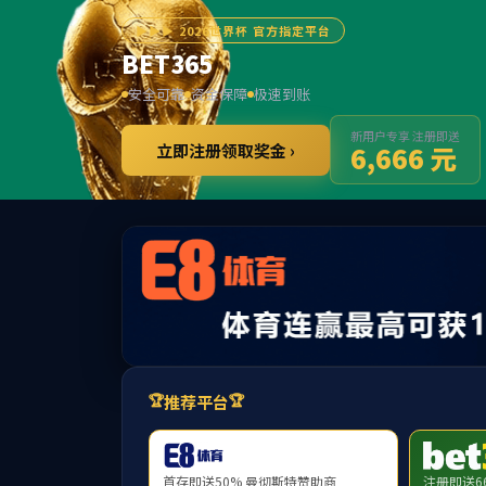
首页
公司概况
党建工作
团队