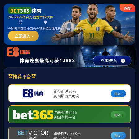
中国·365英国上市(集团)有限公司公司|官方网站
党建工作
首页
最新动态
公司概况
规章制度
党建工作
团队队伍
首页
>>
党建工作
旗下产业
​公司党委召开教师代表座谈会
研究生教育
为推进师德建设主题教育月活动走深走实，2025年10月17日，​