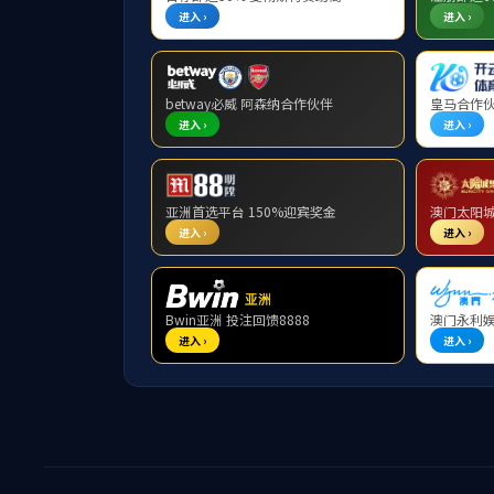
旗下产业
英国上市公司365介绍
通知公告